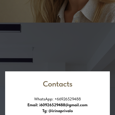
Contacts
WhatsApp: +66926529488
Email: i60926529488@gmail.com
Tg: @irinaprivalo